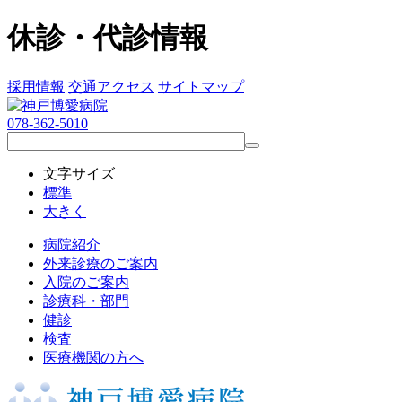
休診・代診情報
採用情報
交通アクセス
サイトマップ
078-362-5010
文字サイズ
標準
大きく
病院紹介
外来診療のご案内
入院のご案内
診療科・部門
健診
検査
医療機関の方へ