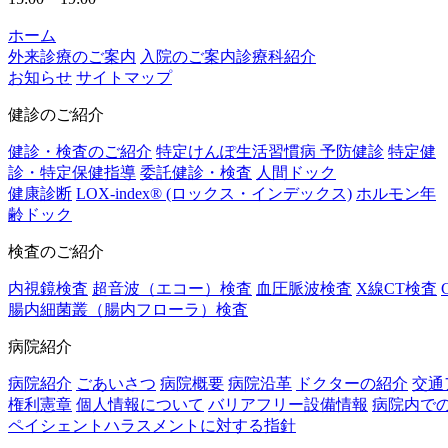
ホーム
外来診療のご案内
入院のご案内
診療科紹介
お知らせ
サイトマップ
健診のご紹介
健診・検査のご紹介
特定けんぽ生活習慣病 予防健診
特定健
診・特定保健指導
委託健診・検査
人間ドック
健康診断
LOX-index®
(ロックス・インデックス)​
ホルモン年
齢ドック
検査のご紹介
内視鏡検査
超音波（エコー）検査
血圧脈波検査
X線CT検査
腸内細菌叢（腸内フローラ）検査
病院紹介
病院紹介
ごあいさつ
病院概要
病院沿革
ドクターの紹介
交通
権利憲章
個人情報について
バリアフリー設備情報
病院内で
ペイシェントハラスメントに対する指針