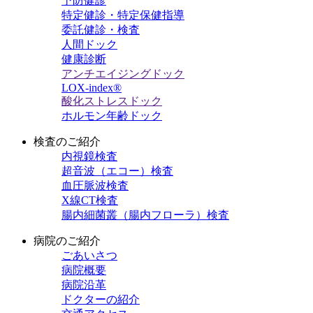
予防健診
特定健診・特定保健指導
委託健診・検査
人間ドック
健康診断
アンチエイジングドック
LOX-index®
酸化ストレスドック
ホルモン年齢ドック
検査のご紹介
内視鏡検査
超音波（エコー）検査
血圧脈波検査
X線CT検査
腸内細菌叢（腸内フローラ）検査
病院のご紹介
ごあいさつ
病院概要
病院沿革
ドクターの紹介