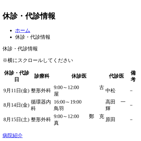
休診・代診情報
ホーム
休診・代診情報
休診・代診情報
※横にスクロールしてください
休診・代診
備
診療科
休診医
代診医
日
考
9:00～12:00 古
9月11日(金)
整形外科
中松
－
屋
循環器内
16:00～19:00
高田 一
8月14日(金)
－
科
鳥羽
輝
9:00～12:00 鄭 克
8月15日(土)
整形外科
原田
－
真
病院紹介