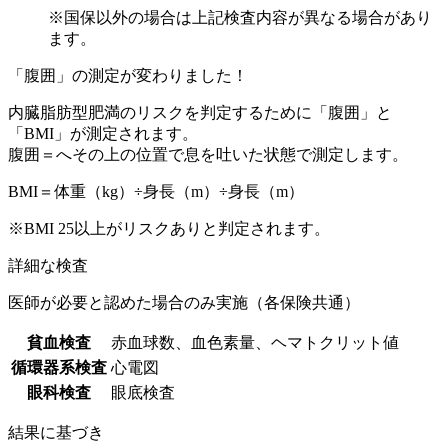
※国保以外の場合は上記検査内容が異なる場合があり
ます。
「腹囲」の測定が変わりました！
内臓脂肪型肥満のリスクを判定するために「腹囲」と
「BMI」が測定されます。
腹囲＝へその上の位置で息を吐いた状態で測定します。
BMI＝体重（kg）÷身長（m）÷身長（m）
※BMI 25以上がリスクありと判定されます。
詳細な検査
医師が必要と認めた場合のみ実施（各保険共通）
貧血検査
赤血球数、血色素量、ヘマトクリット値
循環器系検査
心電図
眼科検査
眼底検査
結果に基づき