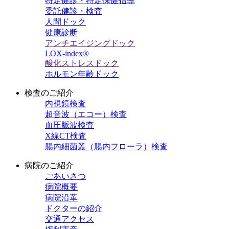
特定健診・特定保健指導
委託健診・検査
人間ドック
健康診断
アンチエイジングドック
LOX-index®
酸化ストレスドック
ホルモン年齢ドック
検査のご紹介
内視鏡検査
超音波（エコー）検査
血圧脈波検査
X線CT検査
腸内細菌叢（腸内フローラ）検査
病院のご紹介
ごあいさつ
病院概要
病院沿革
ドクターの紹介
交通アクセス