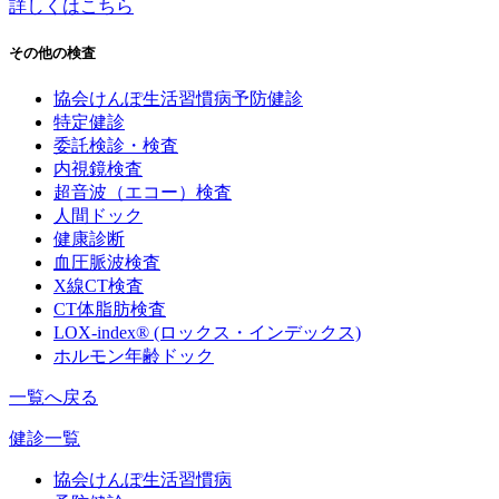
詳しくはこちら
その他の検査
協会けんぽ生活習慣病予防健診
特定健診
委託検診・検査
内視鏡検査
超音波（エコー）検査
人間ドック
健康診断
血圧脈波検査
X線CT検査
CT体脂肪検査
LOX-index®
(ロックス・インデックス)​
ホルモン年齢ドック
一覧へ戻る
健診一覧
協会けんぽ生活習慣病