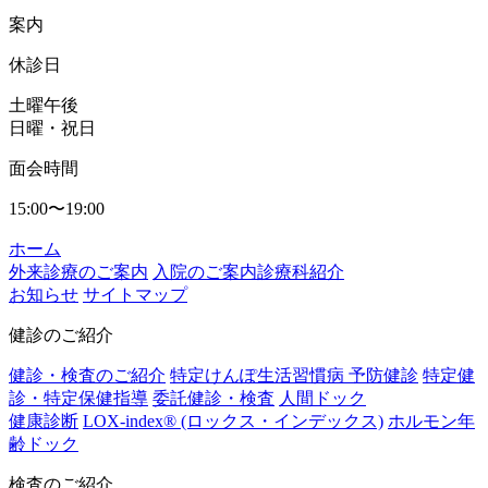
案内
休診日
土曜午後
日曜・祝日
面会時間
15:00〜19:00
ホーム
外来診療のご案内
入院のご案内
診療科紹介
お知らせ
サイトマップ
健診のご紹介
健診・検査のご紹介
特定けんぽ生活習慣病 予防健診
特定健
診・特定保健指導
委託健診・検査
人間ドック
健康診断
LOX-index®
(ロックス・インデックス)​
ホルモン年
齢ドック
検査のご紹介