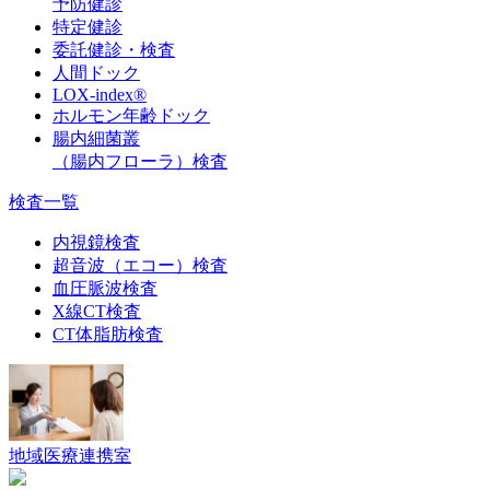
予防健診
特定健診
委託健診・検査
人間ドック
LOX-index®
ホルモン年齢ドック
腸内細菌叢
（腸内フローラ）検査
検査一覧
内視鏡検査
超音波（エコー）検査
血圧脈波検査
X線CT検査
CT体脂肪検査
地域医療連携室