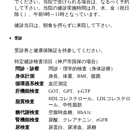
でください。当院で受けられる場合は、なるべく予約
して下さい。当院の健診実施時間は月、水、金（祝日
除く）、午前9時～11時となっています。
健診当日は、朝食を摂らずに来院して下さい。
受診
受診券と健康保険証を持参してください。
特定健診検査項目（神戸市国保の場合）
問診・診察
問診・理学的検査（身体診療）
身体計測
身長、体重、BMI、腹囲
循環器系検査
血圧測定
肝機能検査
GOT、GPT、γ-GTP
HDLコレステロール、LDLコレステロ
脂質検査
ール、中性脂肪
糖代謝検査
空腹時血糖、HbA1c
腎機能検査
尿酸、クレアチニン、eGFR
尿検査
尿蛋白、尿潜血、尿糖