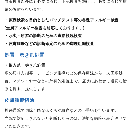
血液検査以外にも必要に応じ、下記検査を施行し、必要に応じて病
気の診断を行います。
・原因検索を目的としたパッチテスト等の各種アレルギー検査
(金属アレルギー検査も対応しております。)
・水虫・疥癬の診断のための直接検鏡検査
・皮膚腫瘍などの診断確定のための病理組織検査
処置・巻き爪処置
・嵌入爪・巻き爪処置
爪の切り方指導、テーピング指導などの保存療法から、人工爪処
置、マチワイヤーなどの外科的処置まで、症状にあわせて適切な治
療を提案、提供します。
皮膚腫瘍切除
外来通院で切除可能なほくろや粉瘤などの小手術を行います。
当院で対応しきれないと判断したものは、適切な病院へ紹介させて
いただきます。